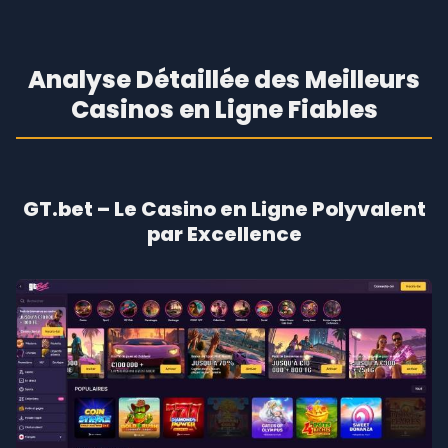
Analyse Détaillée des Meilleurs
Casinos en Ligne Fiables
GT.bet – Le Casino en Ligne Polyvalent
par Excellence