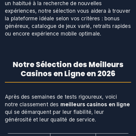
un habitué à la recherche de nouvelles
expériences, notre sélection vous aidera à trouver
Casino Mobile : Jouez Où Que Vous Soyez
la plateforme idéale selon vos critères : bonus
généreux, catalogue de jeux varié, retraits rapides
Jouer Responsablement : Notre Engagement
ou encore expérience mobile optimale.
Trouvez Votre Casino en Ligne Idéal
Notre Sélection des Meilleurs
Casinos en Ligne en 2026
Après des semaines de tests rigoureux, voici
notre classement des
meilleurs casinos en ligne
qui se démarquent par leur fiabilité, leur
générosité et leur qualité de service.