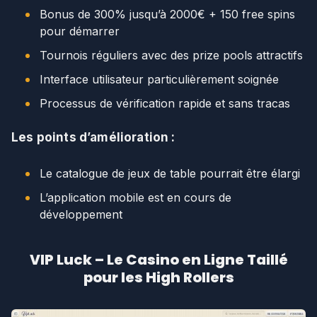
Bonus de 300% jusqu’à 2000€ + 150 free spins
pour démarrer
Tournois réguliers avec des prize pools attractifs
Interface utilisateur particulièrement soignée
Processus de vérification rapide et sans tracas
Les points d’amélioration :
Le catalogue de jeux de table pourrait être élargi
L’application mobile est en cours de
développement
VIP Luck – Le Casino en Ligne Taillé
pour les High Rollers