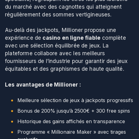
du marché avec des cagnottes qui atteignent
régulièrement des sommes vertigineuses.
Au-delà des jackpots, Millioner propose une
expérience de
casino en ligne fiable
complète
avec une sélection équilibrée de jeux. La
plateforme collabore avec les meilleurs
fournisseurs de l’industrie pour garantir des jeux
équitables et des graphismes de haute qualité.
Les avantages de Millioner :
Meilleure sélection de jeux à jackpots progressifs
Bonus de 200% jusqu’à 2500€ + 300 free spins
Historique des gains affichés en transparence
Programme « Millionaire Maker » avec tirages