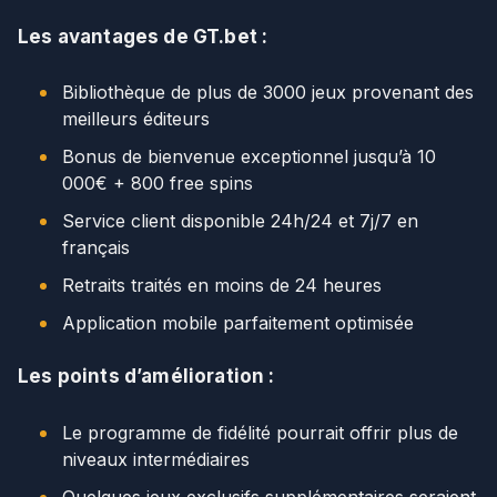
Les avantages de GT.bet :
Bibliothèque de plus de 3000 jeux provenant des
meilleurs éditeurs
Bonus de bienvenue exceptionnel jusqu’à 10
000€ + 800 free spins
Service client disponible 24h/24 et 7j/7 en
français
Retraits traités en moins de 24 heures
Application mobile parfaitement optimisée
Les points d’amélioration :
Le programme de fidélité pourrait offrir plus de
niveaux intermédiaires
Quelques jeux exclusifs supplémentaires seraient