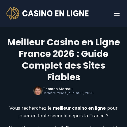
Skip
to
content
Meilleur Casino en Ligne
France 2026 : Guide
Complet des Sites
Fiables
Thomas Moreau
Dernière mise à jour: mai 5, 2026
Vous recherchez le
meilleur casino en ligne
pour
jouer en toute sécurité depuis la France ?