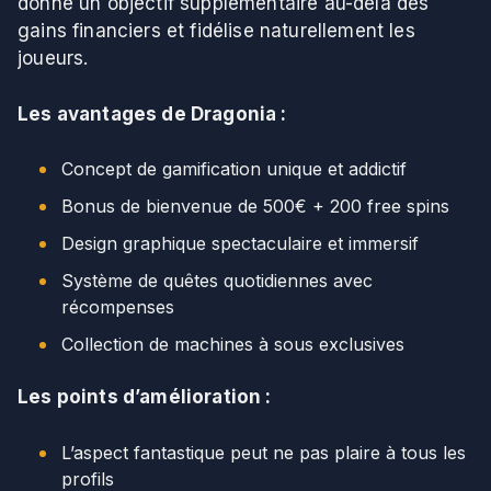
donne un objectif supplémentaire au-delà des
gains financiers et fidélise naturellement les
joueurs.
Les avantages de Dragonia :
Concept de gamification unique et addictif
Bonus de bienvenue de 500€ + 200 free spins
Design graphique spectaculaire et immersif
Système de quêtes quotidiennes avec
récompenses
Collection de machines à sous exclusives
Les points d’amélioration :
L’aspect fantastique peut ne pas plaire à tous les
profils