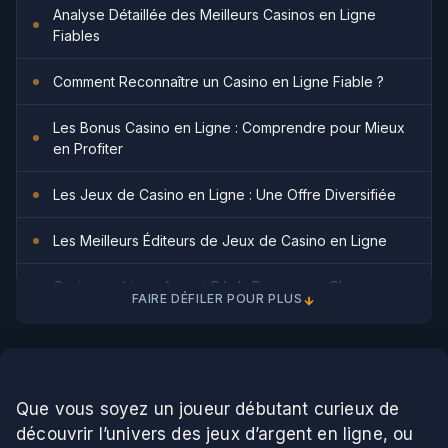
Analyse Détaillée des Meilleurs Casinos en Ligne
Fiables
Comment Reconnaître un Casino en Ligne Fiable ?
Les Bonus Casino en Ligne : Comprendre pour Mieux
en Profiter
Les Jeux de Casino en Ligne : Une Offre Diversifiée
Les Meilleurs Éditeurs de Jeux de Casino en Ligne
Casino en Ligne Argent Réel : Passer aux Choses
FAIRE DÉFILER POUR PLUS
Sérieuses
Les Méthodes de Paiement sur un Casino en Ligne
France
Que vous soyez un joueur débutant curieux de
Casino en Ligne Retrait Immédiat : Récupérez Vos
découvrir l’univers des jeux d’argent en ligne, ou
Gains Rapidement