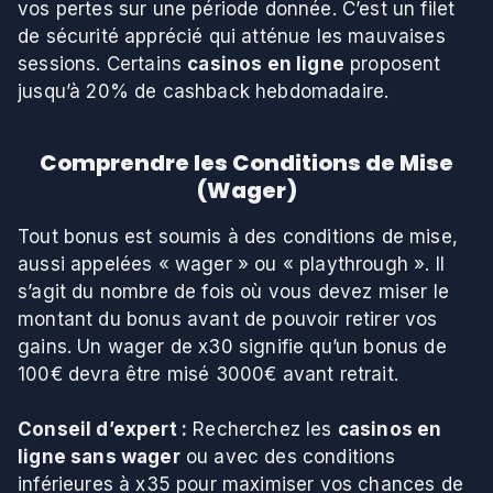
vos pertes sur une période donnée. C’est un filet
de sécurité apprécié qui atténue les mauvaises
sessions. Certains
casinos en ligne
proposent
jusqu’à 20% de cashback hebdomadaire.
Comprendre les Conditions de Mise
(Wager)
Tout bonus est soumis à des conditions de mise,
aussi appelées « wager » ou « playthrough ». Il
s’agit du nombre de fois où vous devez miser le
montant du bonus avant de pouvoir retirer vos
gains. Un wager de x30 signifie qu’un bonus de
100€ devra être misé 3000€ avant retrait.
Conseil d’expert :
Recherchez les
casinos en
ligne sans wager
ou avec des conditions
inférieures à x35 pour maximiser vos chances de